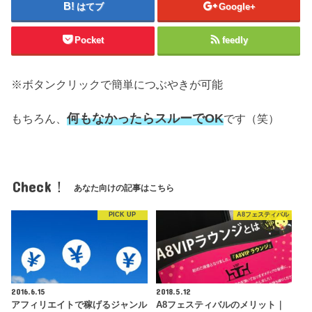
はてブ
Google+
Pocket
feedly
※ボタンクリックで簡単につぶやきが可能
何もなかったらスルーでOK
もちろん、
です（笑）
Check！
あなた向けの記事はこちら
PICK UP
A8フェスティバル
2016.6.15
2018.5.12
アフィリエイトで稼げるジャンル
A8フェスティバルのメリット｜