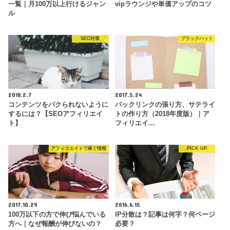
一覧｜月100万以上行けるジャン
vipラウンジや単価アップのコツ
ル
SEO対策
ブラックハット
2018.2.7
2017.5.24
コンテンツをパクられないように
バックリンクの張り方、サテライ
するには？【SEOアフィリエイ
トの作り方（2018年度版）｜ア
ト】
フィリエイ…
アフィリエイトで稼ぐ情報
PICK UP
2017.10.29
2016.6.15
100万以下の方で伸び悩んでいる
IP分散は？記事は何字？何ページ
方へ｜なぜ報酬が伸びないの？
必要？