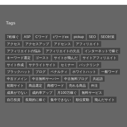
Tags
7桁稼ぐ
ASP
Cワード
cワードex
pickup
SEO
SEO対策
アクセス
アクセスアップ
アドセンス
アフィリエイト
アフィリエイトの悩み
アフィリエイトの欠点
インターネットで稼ぐ
キーワード選定
ゴースト
サイトが飛んだ
サイトアフィリエイト
サイト作成
サテライトサイト
セミナー
バックリンク
ブラックハット
ブログ
ペナルティ
ホワイトハット
一般ワード
中古ドメイン
中古無料サーバー
中古無料ブログ
共起語
初期サイト
商品選定
商標ワード
売れる商品
外注
成果がでない
成約率アップ
月100万稼ぐ
無料サービス
自己投資
長期的に稼ぐ
集中できない
順位変動
飛んだサイト