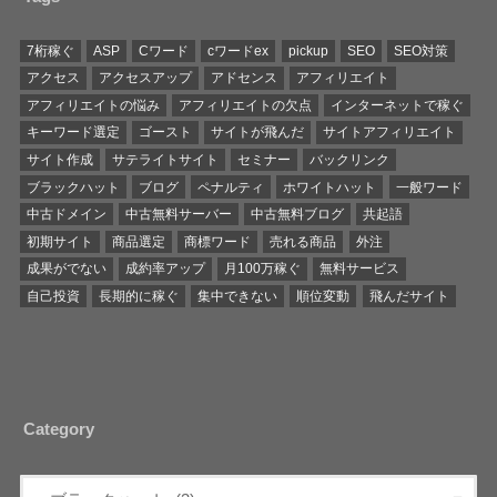
7桁稼ぐ
ASP
Cワード
cワードex
pickup
SEO
SEO対策
アクセス
アクセスアップ
アドセンス
アフィリエイト
アフィリエイトの悩み
アフィリエイトの欠点
インターネットで稼ぐ
キーワード選定
ゴースト
サイトが飛んだ
サイトアフィリエイト
サイト作成
サテライトサイト
セミナー
バックリンク
ブラックハット
ブログ
ペナルティ
ホワイトハット
一般ワード
中古ドメイン
中古無料サーバー
中古無料ブログ
共起語
初期サイト
商品選定
商標ワード
売れる商品
外注
成果がでない
成約率アップ
月100万稼ぐ
無料サービス
自己投資
長期的に稼ぐ
集中できない
順位変動
飛んだサイト
Category