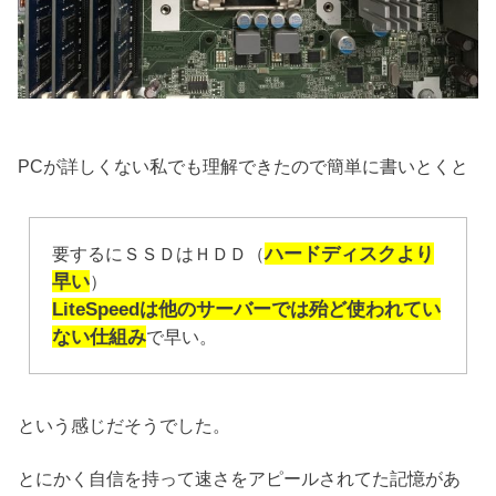
PCが詳しくない私でも理解できたので簡単に書いとくと
ハードディスクより
要するにＳＳＤはＨＤＤ（
早い
）
LiteSpeedは他のサーバーでは殆ど使われてい
ない仕組み
で早い。
という感じだそうでした。
とにかく自信を持って速さをアピールされてた記憶があ