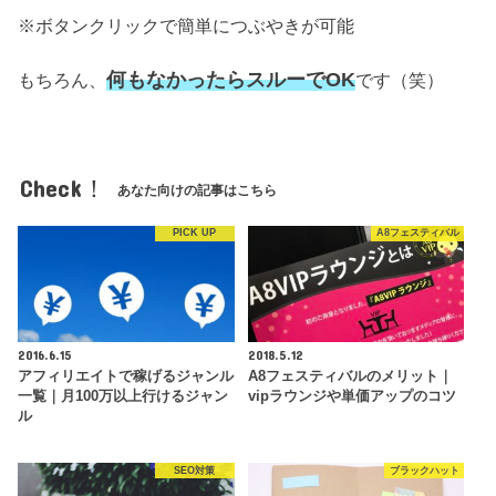
※ボタンクリックで簡単につぶやきが可能
何もなかったらスルーでOK
もちろん、
です（笑）
Check！
あなた向けの記事はこちら
PICK UP
A8フェスティバル
2016.6.15
2018.5.12
アフィリエイトで稼げるジャンル
A8フェスティバルのメリット｜
一覧｜月100万以上行けるジャン
vipラウンジや単価アップのコツ
ル
SEO対策
ブラックハット