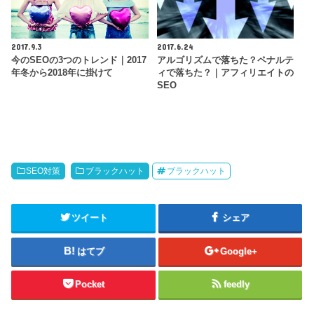
2017.9.3
2017.6.24
今のSEOの3つのトレンド｜2017
アルゴリズムで落ちた？ペナルテ
年冬から2018年に掛けて
ィで落ちた？｜アフィリエイトの
SEO
SEO対策
ブラックハット
ブラックハット
ツイート
シェア
はてブ
Google+
Pocket
feedly