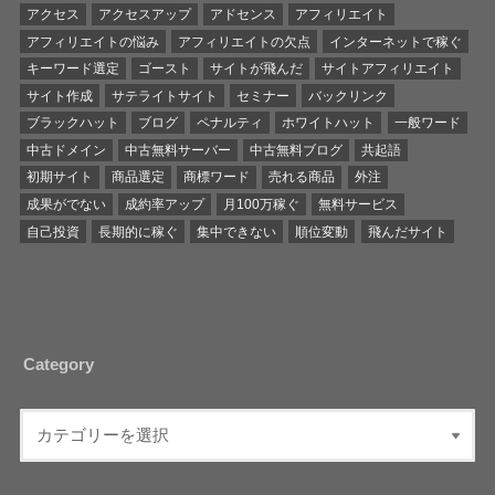
アクセス
アクセスアップ
アドセンス
アフィリエイト
アフィリエイトの悩み
アフィリエイトの欠点
インターネットで稼ぐ
キーワード選定
ゴースト
サイトが飛んだ
サイトアフィリエイト
サイト作成
サテライトサイト
セミナー
バックリンク
ブラックハット
ブログ
ペナルティ
ホワイトハット
一般ワード
中古ドメイン
中古無料サーバー
中古無料ブログ
共起語
初期サイト
商品選定
商標ワード
売れる商品
外注
成果がでない
成約率アップ
月100万稼ぐ
無料サービス
自己投資
長期的に稼ぐ
集中できない
順位変動
飛んだサイト
Category