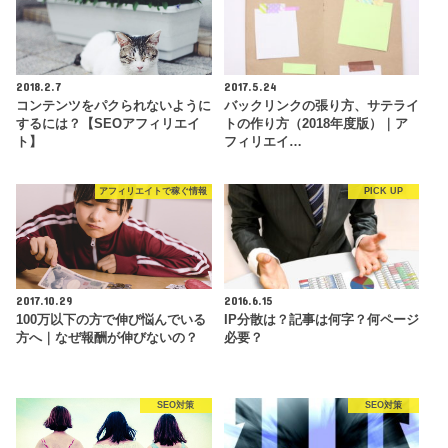
2018.2.7
2017.5.24
コンテンツをパクられないように
バックリンクの張り方、サテライ
するには？【SEOアフィリエイ
トの作り方（2018年度版）｜ア
ト】
フィリエイ…
アフィリエイトで稼ぐ情報
PICK UP
2017.10.29
2016.6.15
100万以下の方で伸び悩んでいる
IP分散は？記事は何字？何ページ
方へ｜なぜ報酬が伸びないの？
必要？
SEO対策
SEO対策