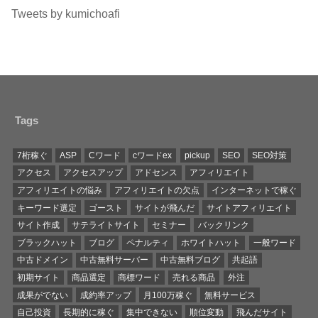
Tweets by kumichoafi
Tags
7桁稼ぐ
ASP
Cワード
cワードex
pickup
SEO
SEO対策
アクセス
アクセスアップ
アドセンス
アフィリエイト
アフィリエイトの悩み
アフィリエイトの欠点
インターネットで稼ぐ
キーワード選定
ゴースト
サイトが飛んだ
サイトアフィリエイト
サイト作成
サテライトサイト
セミナー
バックリンク
ブラックハット
ブログ
ペナルティ
ホワイトハット
一般ワード
中古ドメイン
中古無料サーバー
中古無料ブログ
共起語
初期サイト
商品選定
商標ワード
売れる商品
外注
成果がでない
成約率アップ
月100万稼ぐ
無料サービス
自己投資
長期的に稼ぐ
集中できない
順位変動
飛んだサイト