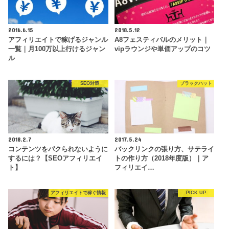
2016.6.15
2018.5.12
アフィリエイトで稼げるジャンル
A8フェスティバルのメリット｜
一覧｜月100万以上行けるジャン
vipラウンジや単価アップのコツ
ル
SEO対策
ブラックハット
2018.2.7
2017.5.24
コンテンツをパクられないように
バックリンクの張り方、サテライ
するには？【SEOアフィリエイ
トの作り方（2018年度版）｜ア
ト】
フィリエイ…
アフィリエイトで稼ぐ情報
PICK UP