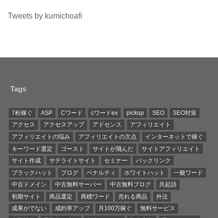
Tweets by kumichoafi
Tags
7桁稼ぐ
ASP
Cワード
cワードex
pickup
SEO
SEO対策
アクセス
アクセスアップ
アドセンス
アフィリエイト
アフィリエイトの悩み
アフィリエイトの欠点
インターネットで稼ぐ
キーワード選定
ゴースト
サイトが飛んだ
サイトアフィリエイト
サイト作成
サテライトサイト
セミナー
バックリンク
ブラックハット
ブログ
ペナルティ
ホワイトハット
一般ワード
中古ドメイン
中古無料サーバー
中古無料ブログ
共起語
初期サイト
商品選定
商標ワード
売れる商品
外注
成果がでない
成約率アップ
月100万稼ぐ
無料サービス