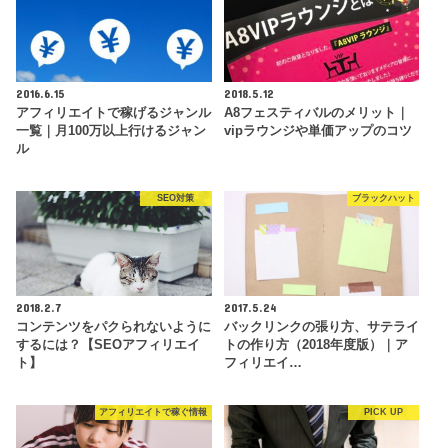
2016.6.15
2018.5.12
アフィリエイトで稼げるジャンル
A8フェスティバルのメリット｜
一覧｜月100万以上行けるジャン
vipラウンジや単価アップのコツ
ル
SEO対策
ブラックハット
2018.2.7
2017.5.24
コンテンツをパクられないように
バックリンクの張り方、サテライ
するには？【SEOアフィリエイ
トの作り方（2018年度版）｜ア
ト】
フィリエイ…
アフィリエイトで稼ぐ情報
PICK UP