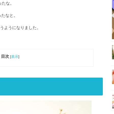
ったな。
ったなと。
思うようになりました。
目次
[
表示
]