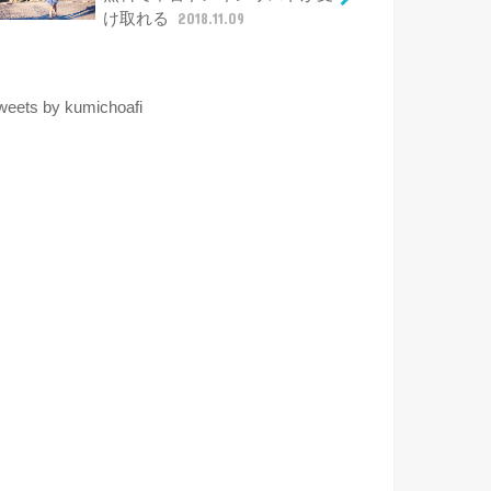
け取れる
2018.11.09
weets by kumichoafi