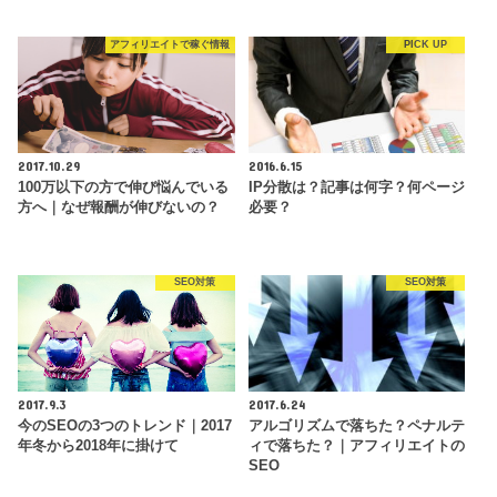
アフィリエイトで稼ぐ情報
PICK UP
2017.10.29
2016.6.15
100万以下の方で伸び悩んでいる
IP分散は？記事は何字？何ページ
方へ｜なぜ報酬が伸びないの？
必要？
SEO対策
SEO対策
2017.9.3
2017.6.24
今のSEOの3つのトレンド｜2017
アルゴリズムで落ちた？ペナルテ
年冬から2018年に掛けて
ィで落ちた？｜アフィリエイトの
SEO