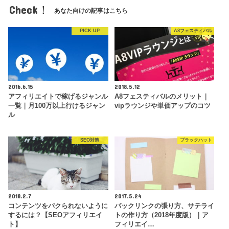
Check！
あなた向けの記事はこちら
PICK UP
A8フェスティバル
2016.6.15
2018.5.12
アフィリエイトで稼げるジャンル
A8フェスティバルのメリット｜
一覧｜月100万以上行けるジャン
vipラウンジや単価アップのコツ
ル
SEO対策
ブラックハット
2018.2.7
2017.5.24
コンテンツをパクられないように
バックリンクの張り方、サテライ
するには？【SEOアフィリエイ
トの作り方（2018年度版）｜ア
ト】
フィリエイ…