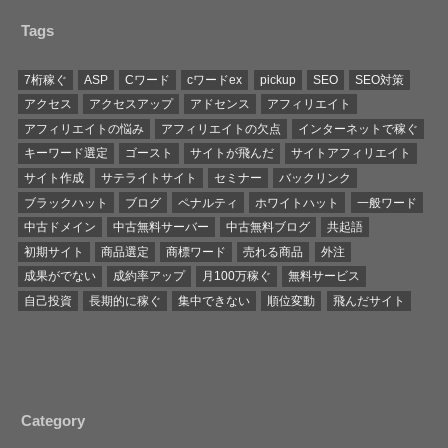
Tags
7桁稼ぐ
ASP
Cワード
cワードex
pickup
SEO
SEO対策
アクセス
アクセスアップ
アドセンス
アフィリエイト
アフィリエイトの悩み
アフィリエイトの欠点
インターネットで稼ぐ
キーワード選定
ゴースト
サイトが飛んだ
サイトアフィリエイト
サイト作成
サテライトサイト
セミナー
バックリンク
ブラックハット
ブログ
ペナルティ
ホワイトハット
一般ワード
中古ドメイン
中古無料サーバー
中古無料ブログ
共起語
初期サイト
商品選定
商標ワード
売れる商品
外注
成果がでない
成約率アップ
月100万稼ぐ
無料サービス
自己投資
長期的に稼ぐ
集中できない
順位変動
飛んだサイト
Category