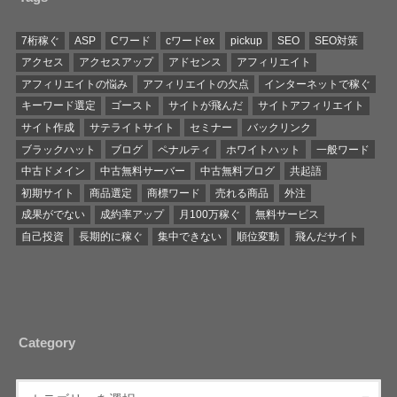
7桁稼ぐ
ASP
Cワード
cワードex
pickup
SEO
SEO対策
アクセス
アクセスアップ
アドセンス
アフィリエイト
アフィリエイトの悩み
アフィリエイトの欠点
インターネットで稼ぐ
キーワード選定
ゴースト
サイトが飛んだ
サイトアフィリエイト
サイト作成
サテライトサイト
セミナー
バックリンク
ブラックハット
ブログ
ペナルティ
ホワイトハット
一般ワード
中古ドメイン
中古無料サーバー
中古無料ブログ
共起語
初期サイト
商品選定
商標ワード
売れる商品
外注
成果がでない
成約率アップ
月100万稼ぐ
無料サービス
自己投資
長期的に稼ぐ
集中できない
順位変動
飛んだサイト
Category