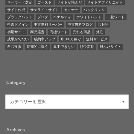
キーワード選定
ゴースト
サイトが飛んだ
サイトアフィリエイト
サイト作成
サテライトサイト
セミナー
バックリンク
ブラックハット
ブログ
ペナルティ
ホワイトハット
一般ワード
中古ドメイン
中古無料サーバー
中古無料ブログ
共起語
初期サイト
商品選定
商標ワード
売れる商品
外注
成果がでない
成約率アップ
月100万稼ぐ
無料サービス
自己投資
長期的に稼ぐ
集中できない
順位変動
飛んだサイト
Category
Archives